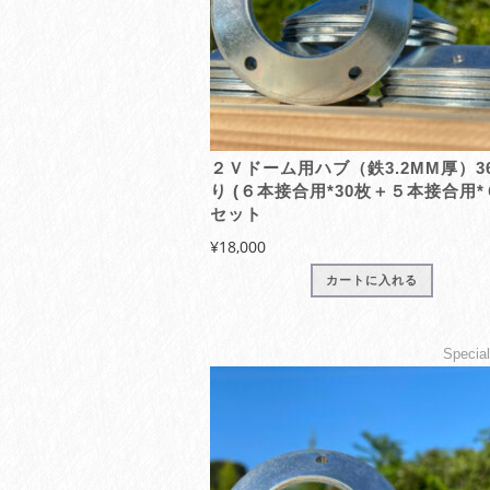
２Ｖドーム用ハブ（鉄3.2MM厚）3
り (６本接合用*30枚＋５本接合用*
セット
¥
18,000
カートに入れる
Specia