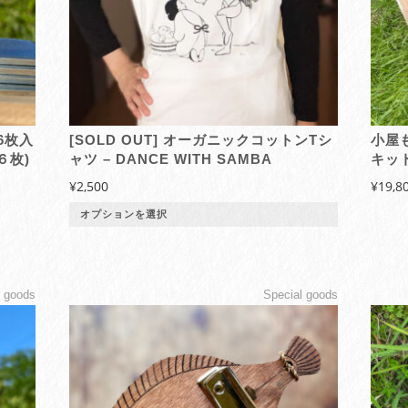
バ
リ
エ
ー
シ
ョ
ン
6枚入
オーガニックコットンTシ
小屋
が
６枚)
ャツ – DANCE WITH SAMBA
キッ
あ
¥
2,500
¥
19,8
り
ま
オプションを選択
す。
オ
プ
シ
l goods
Special goods
ョ
ン
は
商
品
ペ