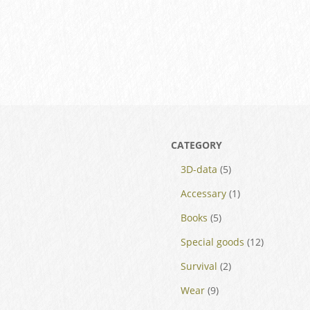
5
3D-data
5
個
1
Accessary
1
5
の
個
Books
5
個
商
の
12
Special goods
12
の
品
2
商
個
Survival
2
9
商
個
品
の
Wear
9