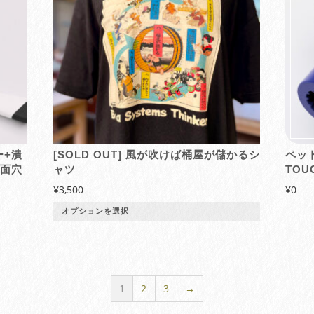
は
複
数
の
バ
リ
エ
ー
シ
ョ
ン
ー+潰
風が吹けば桶屋が儲かるシ
ペッ
が
面穴
ャツ
TOU
あ
¥
3,500
¥
0
り
ま
オプションを選択
す。
オ
プ
シ
ョ
1
2
3
→
ン
は