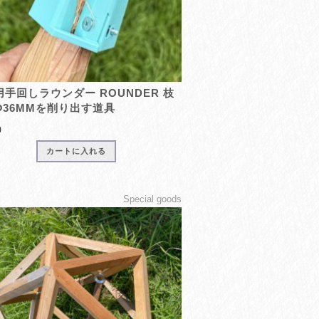
用手回しラウンダー ROUNDER 枝
Φ36MMを削り出す道具
0
カートに入れる
Special goods