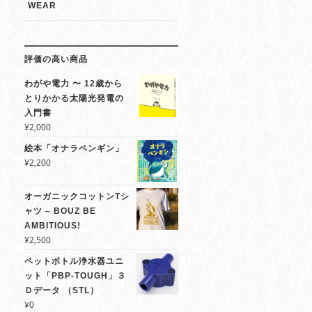
WEAR
評価の高い商品
わがや電力 〜 12歳から
とりかかる太陽光発電の
入門書
¥
2,000
絵本「オナラペンギン」
¥
2,200
オーガニックコットンTシ
ャツ – BOUZ BE
AMBITIOUS!
¥
2,500
ペットボトル浄水器ユニ
ット「PBP-TOUGH」３
Ｄデータ （STL）
¥
0