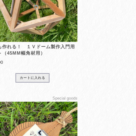
も作れる！ １Ｖドーム製作入門用
ト（45MM幅角材用）
00
カートに入れる
Special goods