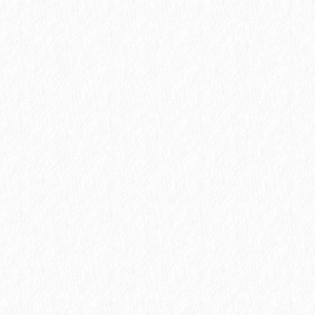
商
品
ペ
ー
ジ
か
ら
選
択
で
き
ま
す