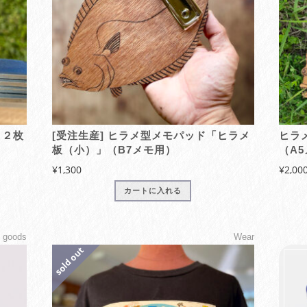
ー
ジ
か
ら
選
択
で
き
ま
１２枚
ヒラメ型メモパッド「ヒラメ
ヒラ
す
板（小）」（B7メモ用）
（A
¥
1,300
¥
2,00
カートに入れる
こ
l goods
Wear
の
商
品
に