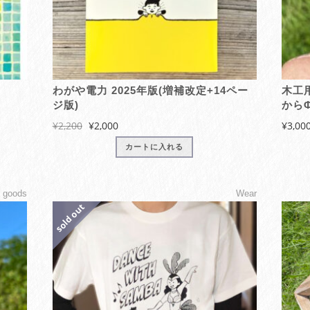
わがや電力 2025年版(増補改定+14ペー
木工
ジ版)
から
元
現
¥
2,200
¥
2,000
¥
3,00
の
在
カートに入れる
価
の
格
価
は
格
こ
l goods
Wear
¥2,200
は
の
で
¥2,000
商
し
で
品
た。
す。
に
は
複
数
の